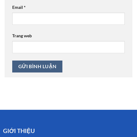
Email
*
Trang web
GIỚI THIỆU