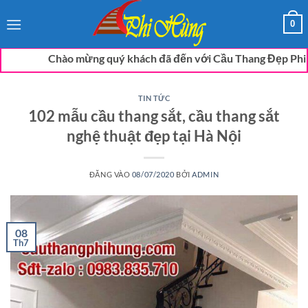
Bỏ
0
qua
nội
ừng quý khách đã đến với Cầu Thang Đẹp Phi Hùng. Nếu khách có
dung
TIN TỨC
102 mẫu cầu thang sắt, cầu thang sắt
nghệ thuật đẹp tại Hà Nội
ĐĂNG VÀO
08/07/2020
BỞI
ADMIN
08
Th7