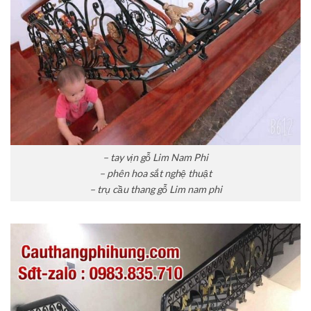
– tay vịn gỗ Lim Nam Phi
– phên hoa sắt nghệ thuật
– trụ cầu thang gỗ Lim nam phi