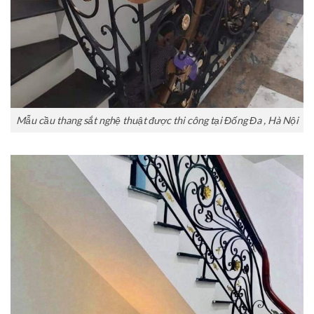
Mẫu cầu thang sắt nghệ thuật được thi công tại Đống Đa , Hà Nội