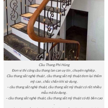
Cầu Thang Phi Hùng
Đơn vị thi công cầu thang lan can uy tín , chuyên nghiệp .
Cầu thang sắt nghệ thuật , cầu thang sắt mỹ thuật đem lại thẩm
mỹ cao , chắc chắn khi sử dụng .
– cầu thang sắt nghệ thuật, cầu thang sắt mỹ thuật có rất nhiều
mẫu mã đa dạng .
– cầu thang sắt nghệ thuật, cầu thang sắt mỹ thuật có độ bền cao
.