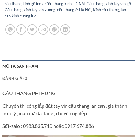
cầu thang kính gỗ inox
,
Cầu thang kính Hà Nội
,
Cầu thang kính tay vịn gỗ
,
Cầu thang kính tay vịn vuông
,
cầu thang ở Hà Nội
,
Kính cầu thang
,
lan
can kinh cuong luc
MÔ TẢ SẢN PHẨM
ĐÁNH GIÁ (0)
CẦU THANG PHI HÙNG
Chuyên thi công lắp đặt tay vịn cầu thang lan can , giá thành
hợp lý , mẫu mã đa dạng , chuyên nghiệp .
Sđt-zalo : 0983.835.710 hoặc 0917.674.886