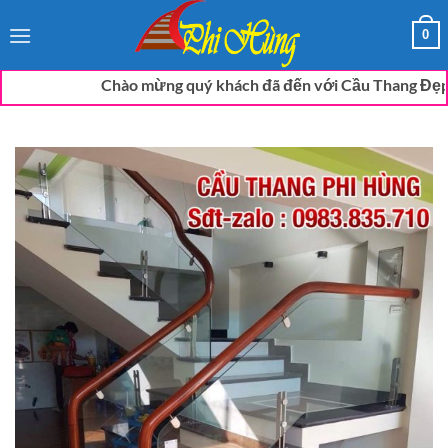
Bỏ
0
qua
nội
Chào mừng quý khách đã đến với Cầu Thang Đẹp Phi Hùng. Nế
dung