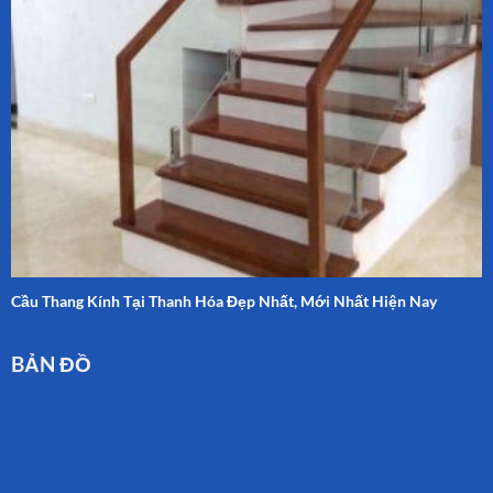
Cầu Thang Kính Tại Thanh Hóa Đẹp Nhất, Mới Nhất Hiện Nay
BẢN ĐỒ