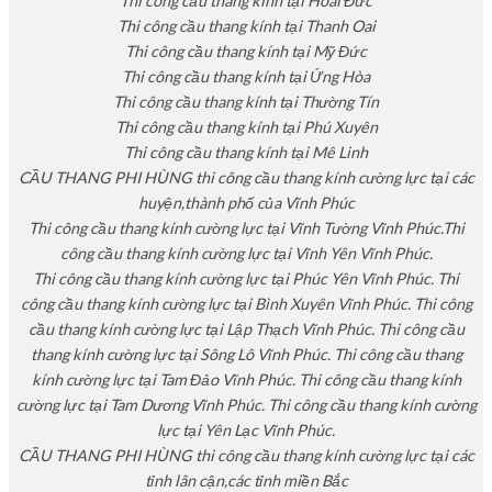
Thi công cầu thang kính tại Hoài Đức
Thi công cầu thang kính tại Thanh Oai
Thi công cầu thang kính tại Mỹ Đức
Thi công cầu thang kính tại Ứng Hòa
Thi công cầu thang kính tại Thường Tín
Thi công cầu thang kính tại Phú Xuyên
Thi công cầu thang kính tại Mê Linh
CẦU THANG PHI HÙNG thi công cầu thang kính cường lực tại các
huyện,thành phố của Vĩnh Phúc
Thi công cầu thang kính cường lực tại Vĩnh Tường Vĩnh Phúc.Thi
công cầu thang kính cường lực tại Vĩnh Yên Vĩnh Phúc.
Thi công cầu thang kính cường lực tại Phúc Yên Vĩnh Phúc. Thi
công cầu thang kính cường lực tại Bình Xuyên Vĩnh Phúc. Thi công
cầu thang kính cường lực tại Lập Thạch Vĩnh Phúc. Thi công cầu
thang kính cường lực tại Sông Lô Vĩnh Phúc. Thi công cầu thang
kính cường lực tại Tam Đảo Vĩnh Phúc. Thi công cầu thang kính
cường lực tại Tam Dương Vĩnh Phúc. Thi công cầu thang kính cường
lực tại Yên Lạc Vĩnh Phúc.
CẦU THANG PHI HÙNG thi công cầu thang kính cường lực tại các
tỉnh lân cận,các tỉnh miền Bắc