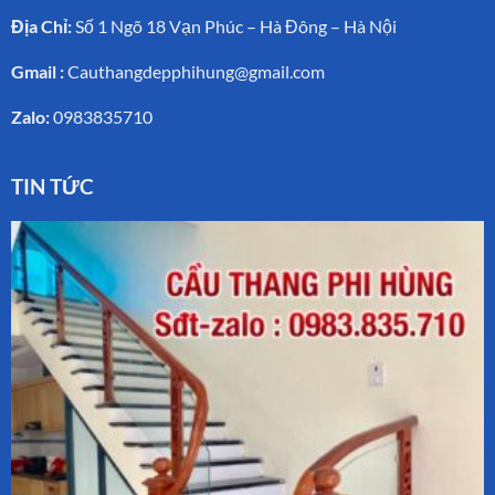
Địa Chỉ:
Số 1 Ngõ 18 Vạn Phúc – Hà Đông – Hà Nội
Gmail :
Cauthangdepphihung@gmail.com
Zalo:
0983835710
TIN TỨC