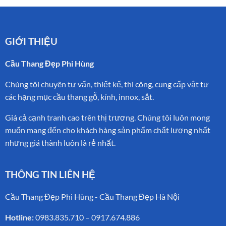
GIỚI THIỆU
Cầu Thang Đẹp Phi Hùng
Chúng tôi chuyên tư vấn, thiết kế, thi công, cung cấp vật tư
các hạng mục cầu thang gỗ, kính, innox, sắt.
Giá cả cạnh tranh cao trên thị trương. Chúng tôi luôn mong
muốn mang đến cho khách hàng sản phẩm chất lượng nhất
nhưng giá thành luôn là rẻ nhất.
THÔNG TIN LIÊN HỆ
Cầu Thang Đẹp Phi Hùng - Cầu Thang Đẹp Hà Nội
Hotline:
0983.835.710
–
0917.674.886