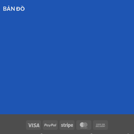
BẢN ĐỒ
Visa
PayPal
Stripe
MasterCard
Cash
On