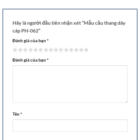
Hãy là người đầu tiên nhận xét “Mẫu cầu thang dây
cáp PH-062”
Đánh giá của bạn
*
Đánh giá của bạn
*
Tên
*