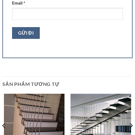
Email
*
SẢN PHẨM TƯƠNG TỰ