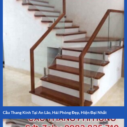
Cầu Thang Kính Tại An Lão, Hải Phòng Đẹp, Hiện Đại Nhất