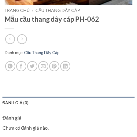
TRANG CHỦ
/
CẦU THANG DÂY CÁP
Mẫu cầu thang dây cáp PH-062
Danh mục:
Cầu Thang Dây Cáp
ĐÁNH GIÁ (0)
Đánh giá
Chưa có đánh giá nào.