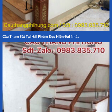
Cầu Thang Sắt Tại Hải Phòng Đẹp Hiện Đại Nhất