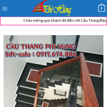
Bỏ
0
qua
nội
Chào mừng quý khách đã đến với Cầu Thang Đẹp Phi Hùng. Nế
dung