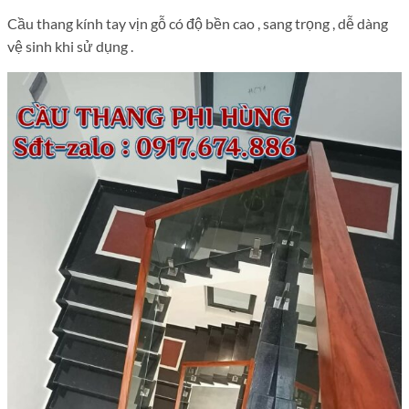
Cầu thang kính tay vịn gỗ có độ bền cao , sang trọng , dễ dàng
vệ sinh khi sử dụng .