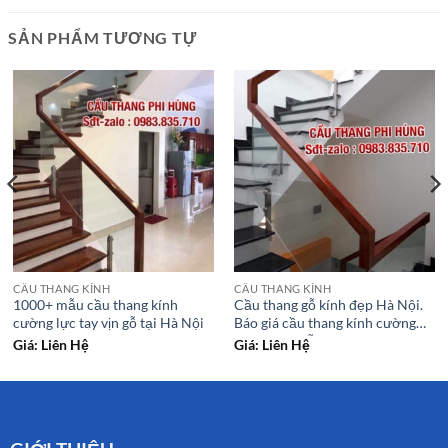
SẢN PHẨM TƯƠNG TỰ
CẦU THANG KÍNH
CẦU THANG KÍNH
1000+ mẫu cầu thang kính
Cầu thang gỗ kính đẹp Hà Nội.
cường lực tay vịn gỗ tại Hà Nội
Báo giá cầu thang kính cường
lực tay vịn gỗ
Giá: Liên Hệ
Giá: Liên Hệ