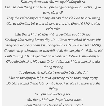
Đáp ứng được nhu cầu mà người dùng đề ra.
Lan can, cầu thang kính là sản phẩm ngày càng được ưa chuộng sử
dụng rộng rãi.
Thay thế kiểu dáng cầu thang lan can theo lối kiến trúc cũ mang
đến sự hiện đại, trẻ trung và sang trọng cho tổng thể không gian
kiến trúc.
Cầu thang kính sở hữu những ưu điểm vượt trội sau:
Sử dụng kính cường lực độ dày 10 – 12mm nên có độ bền cao, khả
năng chịu lực, chịu nhiệt tốt.chống được va đập với lực trên 800kg.
Có khả năng chịu được sự thay đổi nhiệt độ cao gấp 4 – 5 lần so với
kính thường. Chịu được mức nhiệt lên đến 150 độ C mà không vỡ.
Giúp lấy ánh sáng hiệu quả từ tự nhiên, cho không gian sáng sủa,
thông thoáng
Tạo đường nét hài hòa trong kiến trúc hiện đại
Vừa có tác dụng đi lại, vừa là vật trang trí an toàn, sang trọng
Độ bền cao, giá thành luôn ở mức hợp lý so với cầu thang truyền
thống.
Sản phẩm của chúng tôi :
– cầu thang kính tay vịn gỗ ( nhựa, inox )
– cầu thang inox tay vịn gỗ ( nhựa , inox )