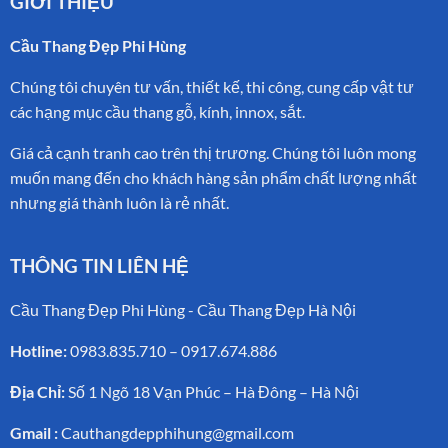
GIỚI THIỆU
Cầu Thang Đẹp Phi Hùng
Chúng tôi chuyên tư vấn, thiết kế, thi công, cung cấp vật tư
các hạng mục cầu thang gỗ, kính, innox, sắt.
Giá cả cạnh tranh cao trên thị trương. Chúng tôi luôn mong
muốn mang đến cho khách hàng sản phẩm chất lượng nhất
nhưng giá thành luôn là rẻ nhất.
THÔNG TIN LIÊN HỆ
Cầu Thang Đẹp Phi Hùng - Cầu Thang Đẹp Hà Nội
Hotline:
0983.835.710
–
0917.674.886
Địa Chỉ:
Số 1 Ngõ 18 Vạn Phúc – Hà Đông – Hà Nội
Gmail :
Cauthangdepphihung@gmail.com