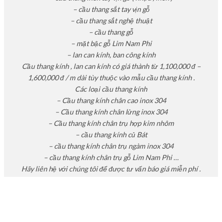
– cầu thang sắt tay vịn gỗ
– cầu thang sắt nghệ thuật
– cầu thang gỗ
– mặt bậc gỗ Lim Nam Phi
– lan can kính, ban công kính
Cầu thang kính , lan can kính có giá thành từ 1,100,000 đ –
1,600,000 đ / m dài tùy thuộc vào mẫu cầu thang kính .
Các loại cầu thang kính
– Cầu thang kính chân cao inox 304
– Cầu thang kính chân lửng inox 304
– Cầu thang kính chân trụ hợp kim nhôm
– cầu thang kính củ Bát
– cầu thang kính chân trụ ngàm inox 304
– cầu thang kính chân trụ gỗ Lim Nam Phi …
Hãy liên hệ với chúng tôi để được tư vấn báo giá miễn phí .