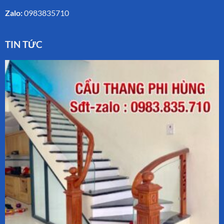
Zalo:
0983835710
TIN TỨC