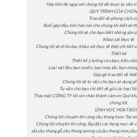
Hãy liên hệ ngay với chúng tôi để được tư vấn m
QUY TRÌNH CỦA CHÚN
Trao đổi về phong cách c
Buổi gặp đầu tiên hãy nói cho chúng tôi biết sở t
Chúng tôi sẽ cho bạn biết những sản 
Khảo sát thực tế
Chúng tôi sẽ đi đo đạc khảo sát thực tế thật chi tiết
Thiết kế
Thiết kế ý tưởng của bạn, kiểu dán
Loại vật liệu bạn muốn, loại màu sắc bạn mong 
Gặp gỡ trao đổi về thiế
Chúng tôi sẽ tư vấn cho bạn sử dụng p
Tư vấn cho bạn chi tiết về giá các loại l
Thay mặt CÔNG TY tôi xin chân thành cám ơn Quý khác
chúng tôi.
LĨNH VỰC HOẠT ĐỘ
Chúng tôi chuyên thi công cầu thang Inox :Tay vịn
Chúng tôi chuyên thi công, lắp đặt các hạng mục về c
sắt,cầu thang gỗ,cầu thang xương cá,cầu thang inox,cầu