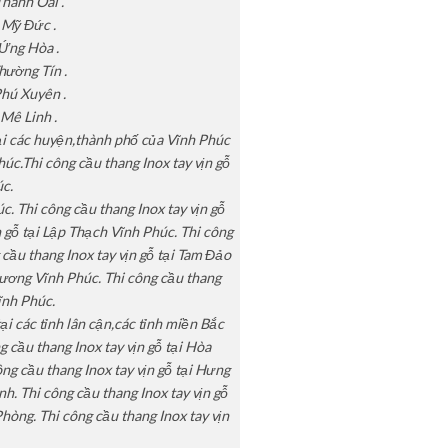
Thanh Oai .
i Mỹ Đức .
 Ứng Hòa .
Thường Tín .
Phú Xuyên .
 Mê Linh .
tại các huyện,thành phố của Vĩnh Phúc
húc.Thi công cầu thang Inox tay vịn gỗ
c.
c. Thi công cầu thang Inox tay vịn gỗ
n gỗ tại Lập Thạch Vĩnh Phúc. Thi công
 cầu thang Inox tay vịn gỗ tại Tam Đảo
Dương Vĩnh Phúc. Thi công cầu thang
Vĩnh Phúc.
ại các tỉnh lân cận,các tỉnh miền Bắc
g cầu thang Inox tay vịn gỗ tại Hòa
ông cầu thang Inox tay vịn gỗ tại Hưng
nh. Thi công cầu thang Inox tay vịn gỗ
Phòng. Thi công cầu thang Inox tay vịn