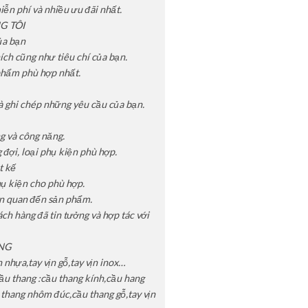
iễn phí và nhiều ưu đãi nhất.
G TÔI
ủa bạn
hích cũng như tiêu chí của bạn.
phẩm phù hợp nhất.
 và ghi chép những yêu cầu của bạn.
g và công năng.
đợi, loại phụ kiện phù hợp.
t kế
hụ kiện cho phù hợp.
iên quan đến sản phẩm.
h hàng đã tin tưởng và hợp tác với
NG
 nhựa,tay vịn gỗ,tay vịn inox…
ầu thang :cầu thang kính,cầu hang
 thang nhôm đúc,cầu thang gỗ,tay vịn