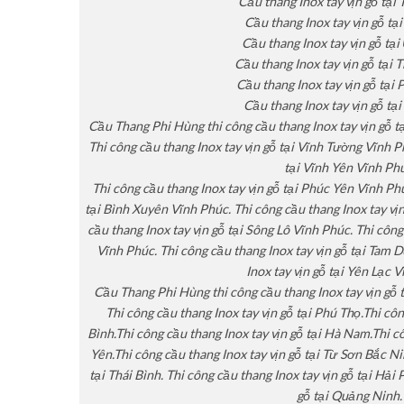
Cầu thang Inox tay vịn gỗ tại 
Cầu thang Inox tay vịn gỗ tạ
Cầu thang Inox tay vịn gỗ tại
Cầu thang Inox tay vịn gỗ tại 
Cầu thang Inox tay vịn gỗ tại 
Cầu thang Inox tay vịn gỗ tại
Cầu Thang Phi Hùng thi công cầu thang Inox tay vịn gỗ 
Thi công cầu thang Inox tay vịn gỗ tại Vĩnh Tường Vĩnh P
tại Vĩnh Yên Vĩnh Phú
Thi công cầu thang Inox tay vịn gỗ tại Phúc Yên Vĩnh Phú
tại Bình Xuyên Vĩnh Phúc. Thi công cầu thang Inox tay vị
cầu thang Inox tay vịn gỗ tại Sông Lô Vĩnh Phúc. Thi công
Vĩnh Phúc. Thi công cầu thang Inox tay vịn gỗ tại Tam 
Inox tay vịn gỗ tại Yên Lạc 
Cầu Thang Phi Hùng thi công cầu thang Inox tay vịn gỗ t
Thi công cầu thang Inox tay vịn gỗ tại Phú Thọ.Thi côn
Bình.Thi công cầu thang Inox tay vịn gỗ tại Hà Nam.Thi c
Yên.Thi công cầu thang Inox tay vịn gỗ tại Từ Sơn Bắc Ni
tại Thái Bình. Thi công cầu thang Inox tay vịn gỗ tại Hải 
gỗ tại Quảng Ninh.