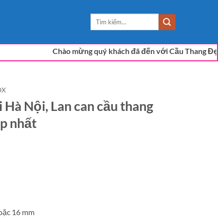
Tìm
kiếm:
Chào mừng quý khách đã đến với Cầu Thang Đẹp Phi Hùng. Nế
OX
i Hà Nội, Lan can cầu thang
ẹp nhất
hoặc 16 mm