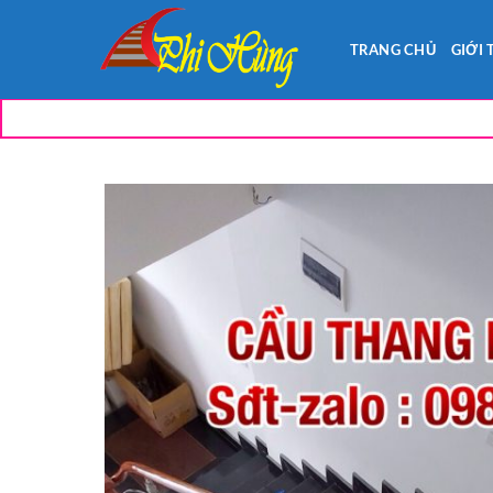
Bỏ
qua
TRANG CHỦ
GIỚI 
nội
dung