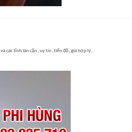
các tỉnh lân cận , uy tín , tiến độ , giá hợp lý .