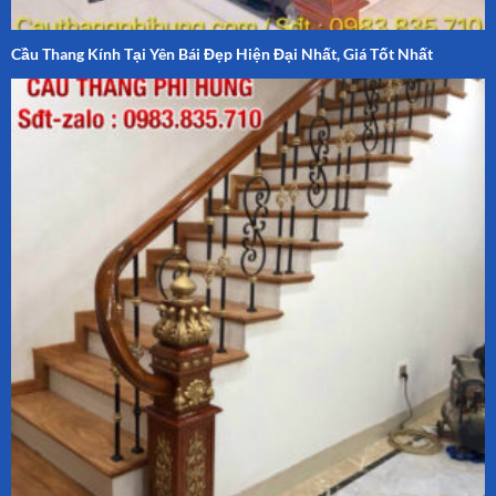
Cầu Thang Kính Tại Yên Bái Đẹp Hiện Đại Nhất, Giá Tốt Nhất