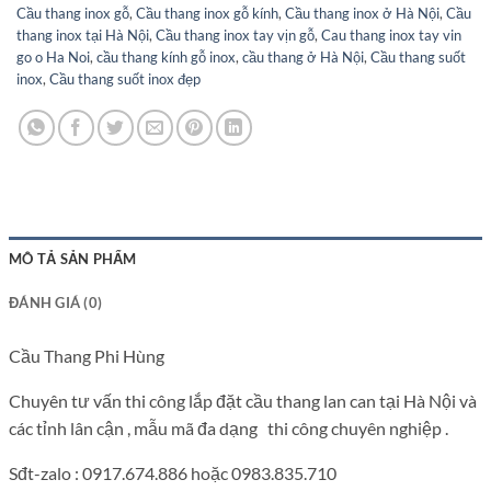
Cầu thang inox gỗ
,
Cầu thang inox gỗ kính
,
Cầu thang inox ở Hà Nội
,
Cầu
thang inox tại Hà Nội
,
Cầu thang inox tay vịn gỗ
,
Cau thang inox tay vin
go o Ha Noi
,
cầu thang kính gỗ inox
,
cầu thang ở Hà Nội
,
Cầu thang suốt
inox
,
Cầu thang suốt inox đẹp
MÔ TẢ SẢN PHẨM
ĐÁNH GIÁ (0)
Cầu Thang Phi Hùng
Chuyên tư vấn thi công lắp đặt cầu thang lan can tại Hà Nội và
các tỉnh lân cận , mẫu mã đa dạng thi công chuyên nghiệp .
Sđt-zalo : 0917.674.886 hoặc 0983.835.710