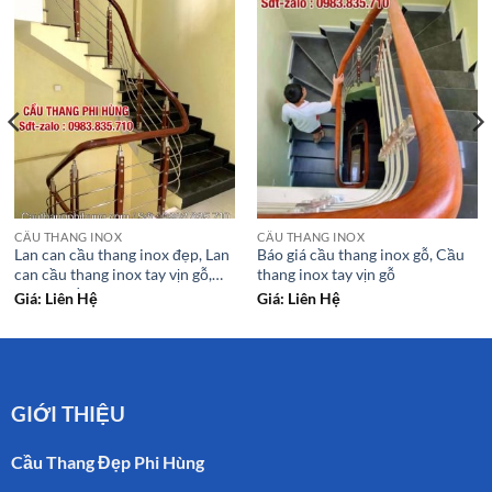
CẦU THANG INOX
CẦU THANG INOX
Lan can cầu thang inox đẹp, Lan
Báo giá cầu thang inox gỗ, Cầu
can cầu thang inox tay vịn gỗ,
thang inox tay vịn gỗ
Lan can cầu thang inox tay vịn
Giá: Liên Hệ
Giá: Liên Hệ
nhựa
GIỚI THIỆU
Cầu Thang Đẹp Phi Hùng