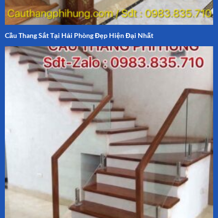
Cầu Thang Sắt Tại Hải Phòng Đẹp Hiện Đại Nhất