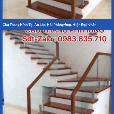
Cầu Thang Kính Tại An Lão, Hải Phòng Đẹp, Hiện Đại Nhất